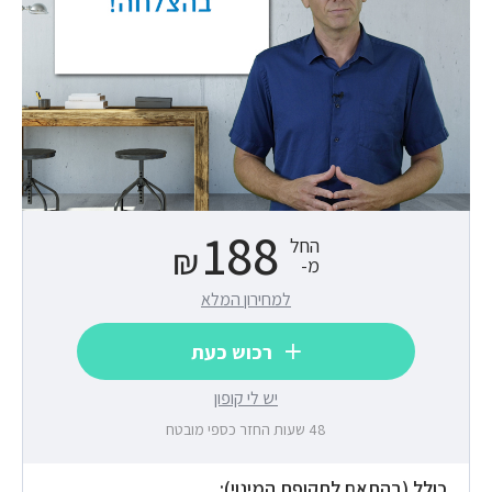
188
החל
₪
מ-
למחירון המלא
רכוש כעת
יש לי קופון
48 שעות החזר כספי מובטח
כולל (בהתאם לתקופת המינוי):