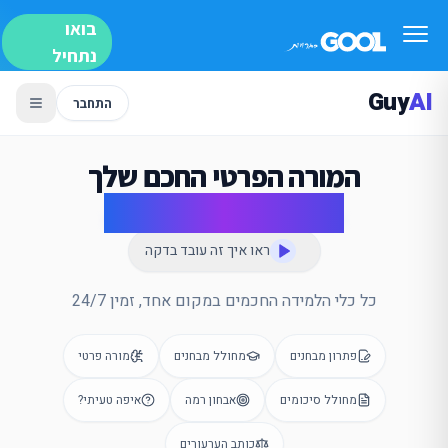
בואו
נתחיל