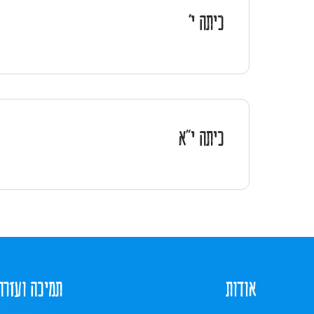
כיתה י'
כיתה י"א
אודות
תמיכה ועזרה