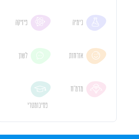
כימיה
פיזיקה
אזרחות
לשון
מדמ"ח
פסיכומטרי