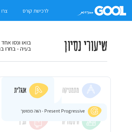
לרכישת קורס
צרו 
שיעורי נסיון
בואו ונסו אחד 
בעיה - בחרו בנ
מתמטיקה
אנגלית
Present Progressive - הווה ממושך
היסטוריה
תנ"ך