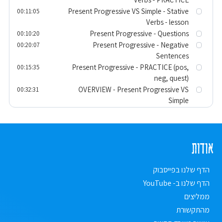
Present Progressive VS Simple - Stative
00:11:05
Verbs - lesson
Present Progressive - Questions
00:10:20
Present Progressive - Negative
00:20:07
Sentences
Present Progressive - PRACTICE (pos,
00:15:35
neg, quest)
OVERVIEW - Present Progressive VS
00:32:31
Simple
Have_The_Uses_of_Having
00:20:27
שם פועל , דיבור על פעולות
00:27:49
TEST - 3 tenses (PS, PP, F) - EX 1
00:21:46
אודות
TEST - 3 tenses (PS, PP, F) - EX 2
00:09:28
TEST - 3 tenses (PS, PP, F) - EX 3
00:16:27
TEST - 3 tenses (PS, PP, F) - EX 4
הדף שלנו בפייסבוק
00:12:47
TEST - 3 tenses (PS, PP, F) - EX 5
00:21:09
הדף שלנו ב- YouTube
ממליצים
מהתקשורת