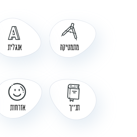
מתמטיקה
אנגלית
תנ”ך
אזרחות