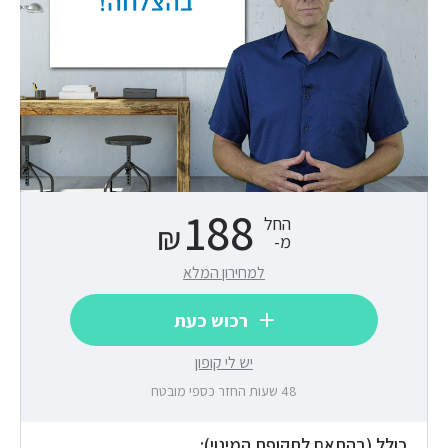
188
החל
₪
מ-
למחירון המלא
רכוש כעת
יש לי קופון
48 שעות החזר כספי מובטח
כולל (בהתאם לתקופת המינוי):