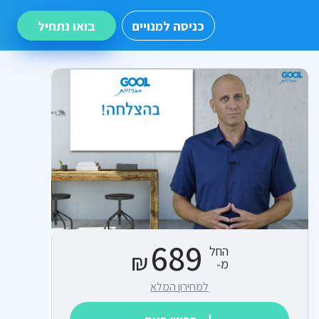
כניסה למנויים
בואו נתחיל
689
החל
₪
מ-
למחירון המלא