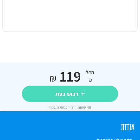
119
החל
₪
מ-
רכוש כעת
48 שעות החזר כספי מובטח
אודות