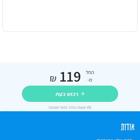
119
החל
₪
מ-
רכוש כעת
48 שעות החזר כספי מובטח
אודות