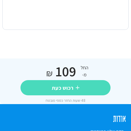
109
החל
₪
מ-
רכוש כעת
48 שעות החזר כספי מובטח
אודות