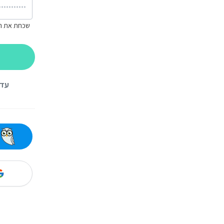
שכחת את ה
עדי
ה